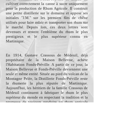
cultiver correctement la canne à sucre uniquement
pour la production de Rhum Agricole. Il construit
une petite distillerie sur le domaine et appose ses
initiales "J.M." sur les premiers fûts de chêne
utilisés pour faire mûrir et transporter son rhum sur
le marché. Depuis lors, ces deux lettres sont
devenues et restent l'emblème du rhum le plus
prestigieux et le plus supérieur connu en
Martinique.
En 1914, Gustave Crassous de Médeuil, déjà
propriétaire de la Maison Bellevue, achète
l'Habitation Fonds-Préville. A partir de ce jour, la
Maison Bellevue et Fonds-Préville deviennent une
seule et même entité. Située au pied du volcan de la
Montagne Pelée, la Distillerie Fonds-Préville reste
la rhumerie la plus réputée de Martinique.
Aujourd'hui, les héritiers de la famille Crassous de
Médeuil continuent à fabriquer le rhum le plus
supérieur du monde en respectant la tradition et la
promesse de toujours produire un rhum agricole
artisanal, à partir de la canne à sucre des plantations
adjacentes de Bellevue et de Fonds-Préville.
Visiter le site web