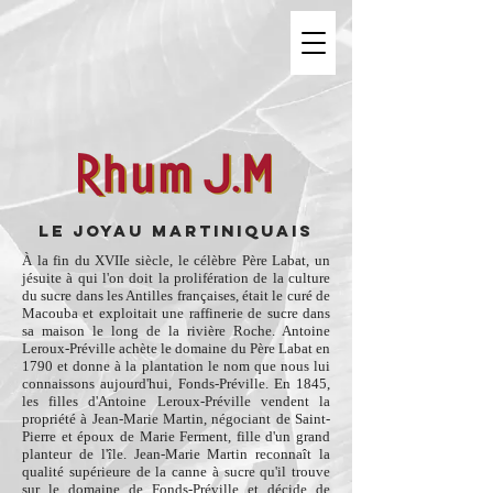
LE JOYAU MARTINIQUAIS
À la fin du XVIIe siècle, le célèbre Père Labat, un
jésuite à qui l'on doit la prolifération de la culture
du sucre dans les Antilles françaises, était le curé de
Macouba et exploitait une raffinerie de sucre dans
sa maison le long de la rivière Roche. Antoine
Leroux-Préville achète le domaine du Père Labat en
1790 et donne à la plantation le nom que nous lui
connaissons aujourd'hui, Fonds-Préville. En 1845,
les filles d'Antoine Leroux-Préville vendent la
propriété à Jean-Marie Martin, négociant de Saint-
Pierre et époux de Marie Ferment, fille d'un grand
planteur de l'île. Jean-Marie Martin reconnaît la
qualité supérieure de la canne à sucre qu'il trouve
sur le domaine de Fonds-Préville et décide de